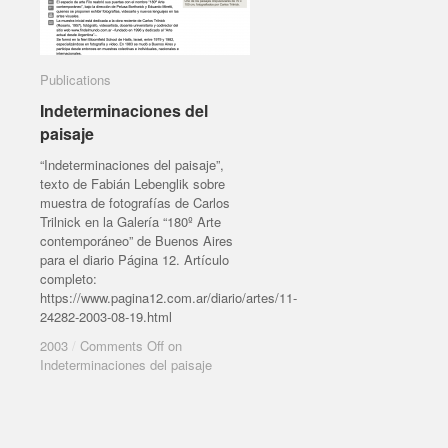
Publications
Publications
Indeterminaciones del
Indeterminaciones del paisaje
paisaje
“Indeterminaciones del paisaje”,
texto de Fabián Lebenglik sobre
muestra de fotografías de Carlos
Trilnick en la Galería “180º Arte
contemporáneo” de Buenos Aires
para el diario Página 12. Artículo
completo:
2003
/
Comments Off
on Indeterminaciones
https://www.pagina12.com.ar/diario/artes/11-
del paisaje
24282-2003-08-19.html
2003
/
Comments Off
on
Indeterminaciones del paisaje