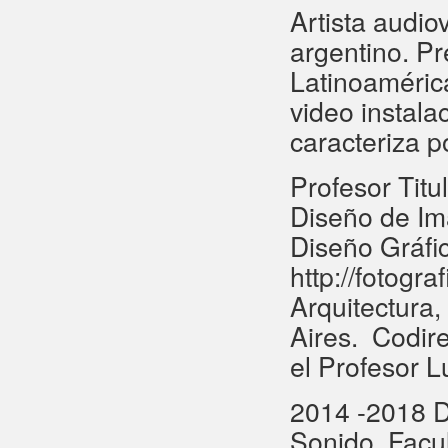
Artista audio
argentino. Pr
Latinoaméric
video instalac
caracteriza p
Profesor Titu
Diseño de Ima
Diseño Gráfi
http://fotogra
Arquitectura
Aires
. Codir
el Profesor 
2014 -2018 D
Sonido, Facu